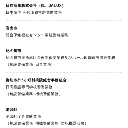
日航商事株式会社
（現、JALUX）
日本航空 和歌山寮常駐警備業務
岩出市
総合保健福祉センター常駐警備業務
紀の川市
紀の川市役所本庁舎夜間保安業務及びホール田園施設管理業務
（施設警備業務･日直業務）
御坊市外5ヶ町村病院
経営事務組合
日高看護専門学校警備業務
（施設警備業務･機械警備業務）
湯浅町
湯浅町庁舎警備業務
（施設警備業務･機械警備業務･防犯機器点検）