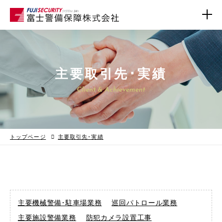
業務内容
主要取引先･実績
指定管理施設
Client & Achievement
主要取引先･実績
ご挨拶
トップページ
主要取引先･実績
会社概要
求人情報
標識
主要機械警備･駐車場業務
巡回パトロール業務
主要施設警備業務
防犯カメラ設置工事