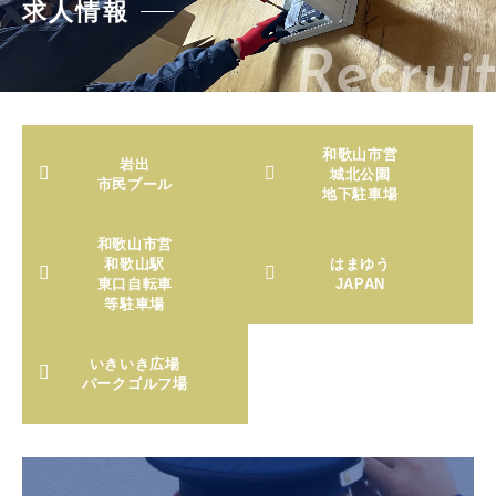
求人情報
Recruit
和歌山市営
岩出
城北公園
市民プール
地下駐車場
和歌山市営
和歌山駅
はまゆう
東口自転車
JAPAN
等駐車場
いきいき広場
パークゴルフ場