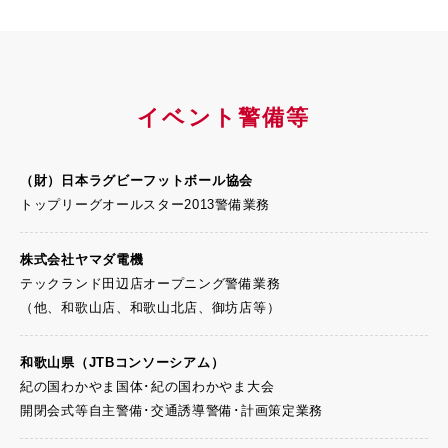
イベント警備等
（財）日本ラグビー
フットボール協会
トップリーグオールスター2013警備業務
株式会社ヤマダ電機
テックランド田辺店オープニング警備業務
（他、和歌山店、和歌山北店、御坊店等）
和歌山県
（JTBコンソーシアム）
紀の国わかやま国体･紀の国わかやま大会
開閉会式等自主警備･交通誘導警備･計画策定業務